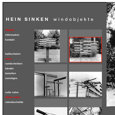
objekte
information
kontakt
halbschalen
rohre
rundscheiben
bänder
lamellen
sonstiges
volle rohre
offene rohre
rohrabschnitte